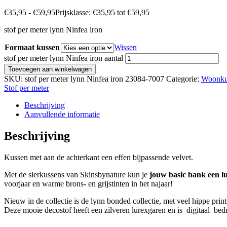
€
35,95
-
€
59,95
Prijsklasse: €35,95 tot €59,95
stof per meter lynn Ninfea iron
Formaat kussen
Wissen
stof per meter lynn Ninfea iron aantal
Toevoegen aan winkelwagen
SKU:
stof per meter lynn Ninfea iron 23084-7007
Categorie:
Woonku
Stof per meter
Beschrijving
Aanvullende informatie
Beschrijving
Kussen met aan de achterkant een effen bijpassende velvet.
Met de sierkussens van Skinsbynature kun je
jouw basic bank een l
voorjaar en warme brons- en grijstinten in het najaar!
Nieuw in de collectie is de lynn bonded collectie, met veel hippe prints
Deze mooie decostof heeft een zilveren lurexgaren en is digitaal bedr