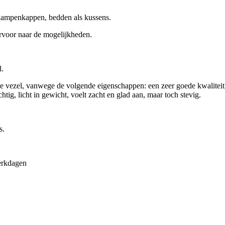
, lampenkappen, bedden als kussens.
ervoor naar de mogelijkheden.
l.
olle vezel, vanwege de volgende eigenschappen: een zeer goede kwalit
tig, licht in gewicht, voelt zacht en glad aan, maar toch stevig.
s.
erkdagen