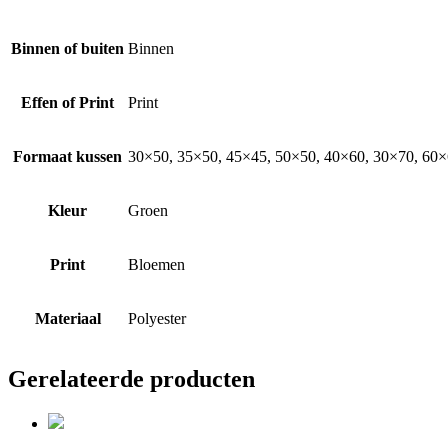
Binnen of buiten
Binnen
Effen of Print
Print
Formaat kussen
30×50, 35×50, 45×45, 50×50, 40×60, 30×70, 60×6
Kleur
Groen
Print
Bloemen
Materiaal
Polyester
Gerelateerde producten