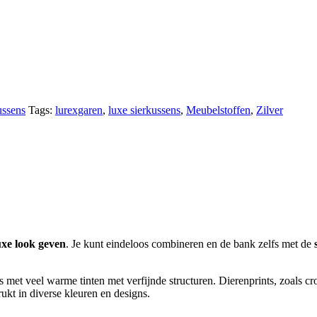
ssens
Tags:
lurexgaren
,
luxe sierkussens
,
Meubelstoffen
,
Zilver
uxe look geven
. Je kunt eindeloos combineren en de bank zelfs met de
 met veel warme tinten met verfijnde structuren. Dierenprints, zoals croc
ukt in diverse kleuren en designs.