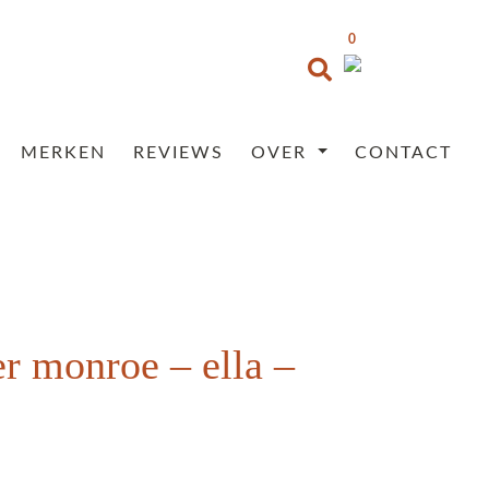
0
MERKEN
REVIEWS
OVER
CONTACT
er monroe – ella –
Prijsklasse:
€35,95