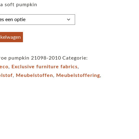
la soft pumpkin
tot
€59,95
nkelwagen
nroe pumpkin 21098-2010
Categorie:
deco
,
Exclusive furniture fabrics
,
lstof
,
Meubelstoffen
,
Meubelstoffering
,