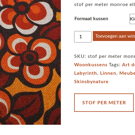
stof per meter monroe el
Formaat kussen
Stof
Toevoegen aan wi
per
meter
SKU:
stof per meter mo
monroe
Woonkussens
Tags:
Art 
-
Labyrinth
,
Linnen
,
Meube
ella
Skinsbynature
-
pumpkin
aantal
STOF PER METER