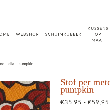
KUSSENS
OME
WEBSHOP
SCHUIMRUBBER
OP
MAAT
oe – ella – pumpkin
Stof per met
pumpkin
€
35,95
-
€
59,95