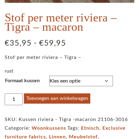
Stof per meter riviera –
Tigra – macaron
Prijsklasse:
€
35,95
-
€
59,95
€35,95
Stof per meter riviera – Tigra –
tot
€59,95
rust
Formaat kussen
Stof
Toevoegen aan winkelwagen
per
meter
SKU:
Kussen riviera - Tigra -macaron 21106-3016
riviera
Categorie:
Woonkussens
Tags:
Etnisch
,
Exclusive
-
furniture fabrics
,
Linnen
,
Meubelstof
,