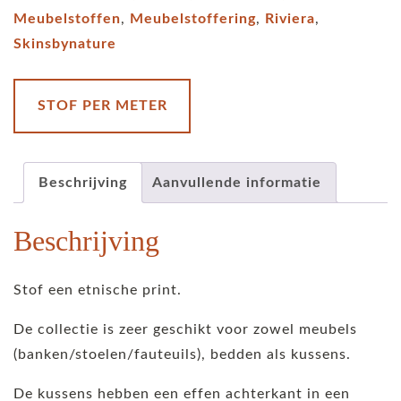
Tigra
Meubelstoffen
,
Meubelstoffering
,
Riviera
,
-
Skinsbynature
macaron
aantal
STOF PER METER
Beschrijving
Aanvullende informatie
Beschrijving
Stof een etnische print.
De collectie is zeer geschikt voor zowel meubels
(banken/stoelen/fauteuils), bedden als kussens.
De kussens hebben een effen achterkant in een