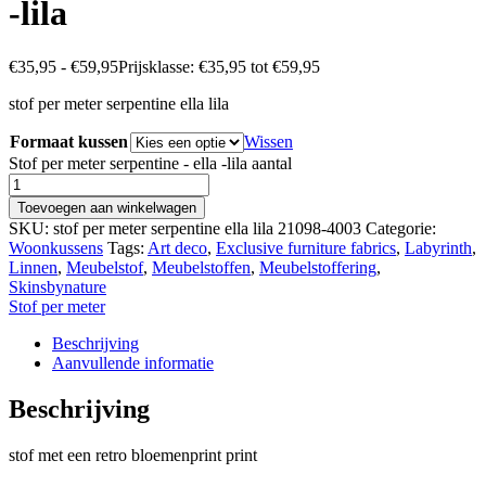
-lila
€
35,95
-
€
59,95
Prijsklasse: €35,95 tot €59,95
stof per meter serpentine ella lila
Formaat kussen
Wissen
Stof per meter serpentine - ella -lila aantal
Toevoegen aan winkelwagen
SKU:
stof per meter serpentine ella lila 21098-4003
Categorie:
Woonkussens
Tags:
Art deco
,
Exclusive furniture fabrics
,
Labyrinth
,
Linnen
,
Meubelstof
,
Meubelstoffen
,
Meubelstoffering
,
Skinsbynature
Stof per meter
Beschrijving
Aanvullende informatie
Beschrijving
stof met een retro bloemenprint print