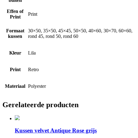
buiten
Effen of
Print
Print
Formaat
30×50, 35×50, 45×45, 50×50, 40×60, 30×70, 60×60,
kussen
rond 45, rond 50, rond 60
Kleur
Lila
Print
Retro
Materiaal
Polyester
Gerelateerde producten
Kussen velvet Antique Rose grijs