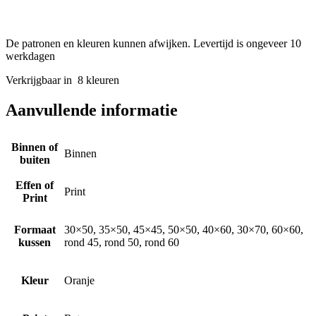
De patronen en kleuren kunnen afwijken. Levertijd is ongeveer 10
werkdagen
Verkrijgbaar in 8 kleuren
Aanvullende informatie
Binnen of
Binnen
buiten
Effen of
Print
Print
Formaat
30×50, 35×50, 45×45, 50×50, 40×60, 30×70, 60×60,
kussen
rond 45, rond 50, rond 60
Kleur
Oranje