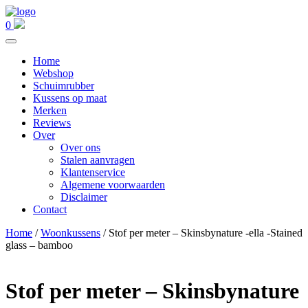
0
Home
Webshop
Schuimrubber
Kussens op maat
Merken
Reviews
Over
Over ons
Stalen aanvragen
Klantenservice
Algemene voorwaarden
Disclaimer
Contact
Home
/
Woonkussens
/ Stof per meter – Skinsbynature -ella -Stained
glass – bamboo
Stof per meter – Skinsbynature