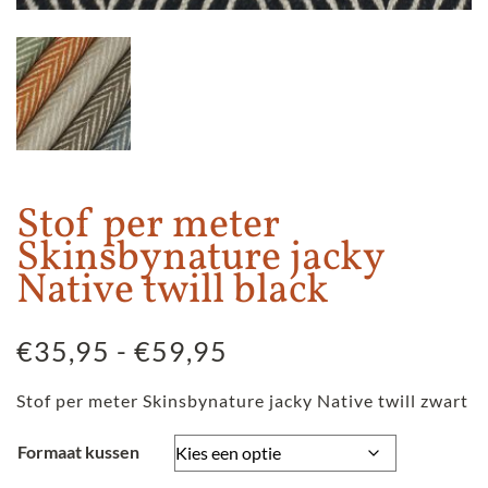
Stof per meter
Skinsbynature jacky
Native twill black
Prijsklasse:
€
35,95
-
€
59,95
€35,95
Stof per meter Skinsbynature jacky Native twill zwart
tot
€59,95
Formaat kussen