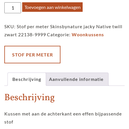
Stof
Toevoegen aan winkelwagen
per
meter
SKU:
Stof per meter Skinsbynature jacky Native twill
Skinsbynature
zwart 22138-9999
Categorie:
Woonkussens
jacky
Native
twill
STOF PER METER
black
aantal
Beschrijving
Aanvullende informatie
Beschrijving
Kussen met aan de achterkant een effen bijpassende
stof