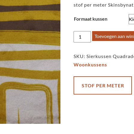
stof per meter Skinsbyna
Formaat kussen
Sierkussen
Toevoegen aan wi
Skinsbynature
Quadrado
SKU:
Sierkussen Quadrad
ocre
Woonkussens
aantal
STOF PER METER