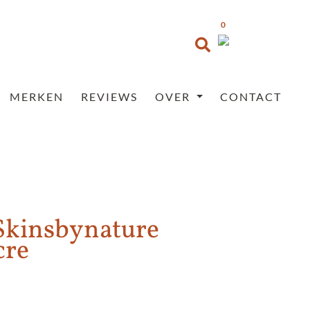
0
MERKEN
REVIEWS
OVER
CONTACT
Skinsbynature
cre
Prijsklasse:
€35,95