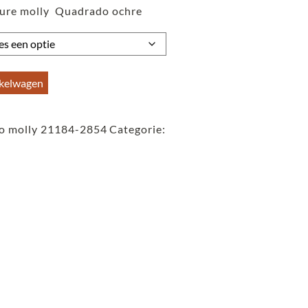
ture molly Quadrado ochre
tot
€59,95
nkelwagen
o molly 21184-2854
Categorie: