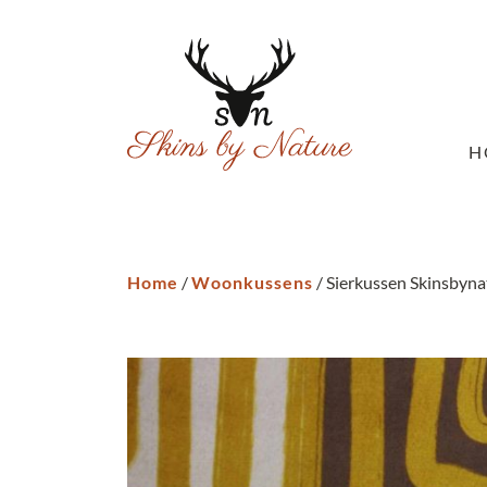
H
Home
/
Woonkussens
/ Sierkussen Skinsbyn