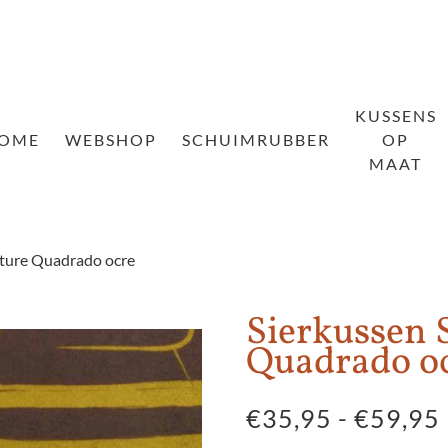
KUSSENS
OME
WEBSHOP
SCHUIMRUBBER
OP
MAAT
ature Quadrado ocre
Sierkussen 
Quadrado o
€
35,95
-
€
59,95