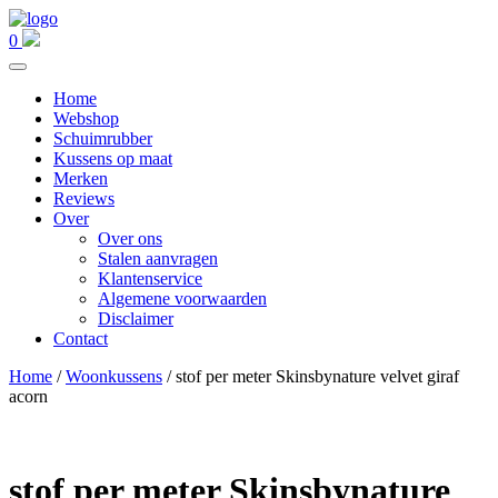
0
Home
Webshop
Schuimrubber
Kussens op maat
Merken
Reviews
Over
Over ons
Stalen aanvragen
Klantenservice
Algemene voorwaarden
Disclaimer
Contact
Home
/
Woonkussens
/ stof per meter Skinsbynature velvet giraf
acorn
stof per meter Skinsbynature