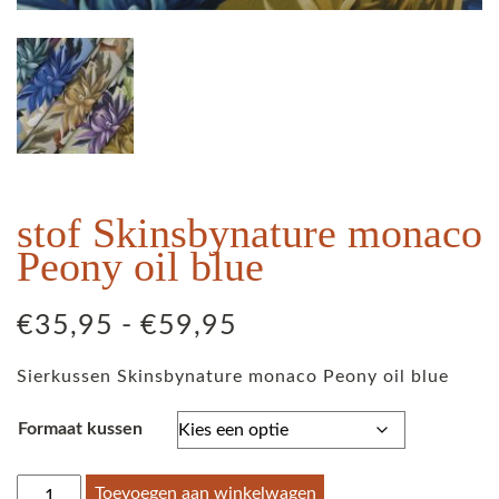
stof Skinsbynature monaco
Peony oil blue
Prijsklasse:
€
35,95
-
€
59,95
€35,95
Sierkussen Skinsbynature monaco Peony oil blue
tot
€59,95
Formaat kussen
stof
Toevoegen aan winkelwagen