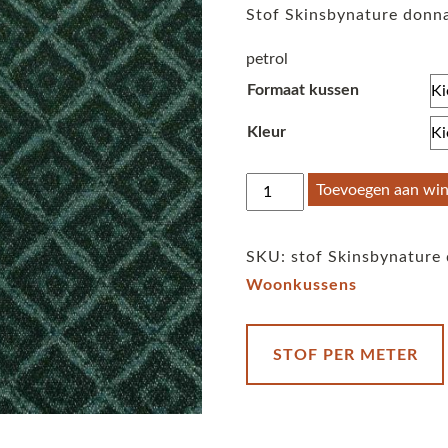
Stof Skinsbynature donn
petrol
Formaat kussen
Kleur
Stof
Toevoegen aan wi
Skinsbynature
Quadraat
SKU:
stof Skinsbynature
Donna
Woonkussens
petrol
aantal
STOF PER METER