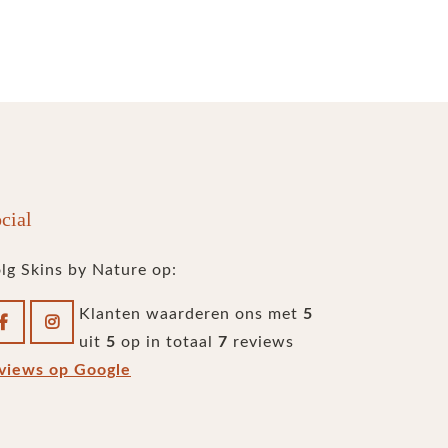
cial
lg Skins by Nature op:
Klanten waarderen ons met
5
uit
5
op in totaal
7
reviews
views op Google