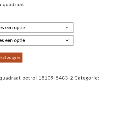
a quadraat
tot
€59,95
nkelwagen
 quadraat petrol 18109-5483-2
Categorie: