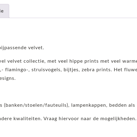
ie
ijpassende velvet.
wel velvet collectie, met veel hippe prints met veel warm
,- flamingo-, struisvogels, bijtjes, zebra prints. Het flu
esigns.
ls (banken/stoelen/fauteuils), lampenkappen, bedden als
andere kwaliteiten. Vraag hiervoor naar de mogelijkheden.