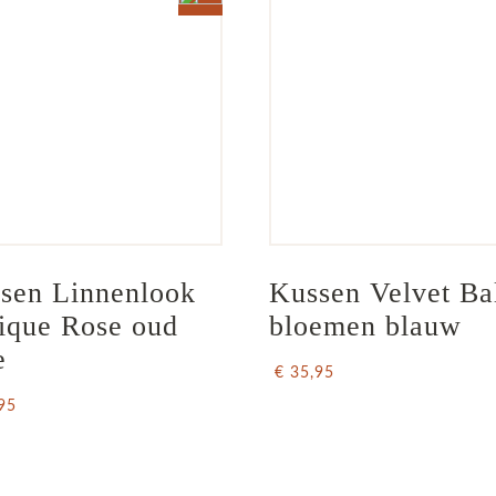
sen Linnenlook 
Kussen Velvet Bal
ique Rose oud 
bloemen blauw
e
€ 35,95
95