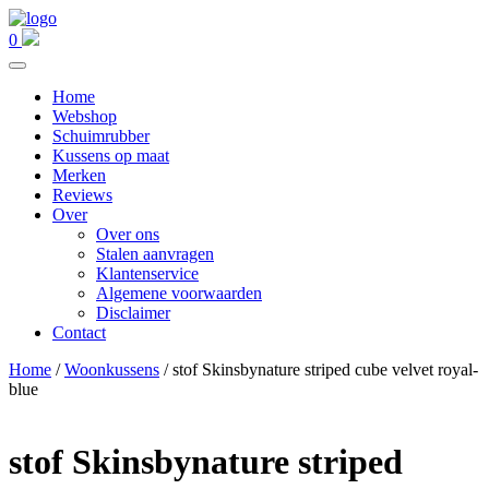
0
Home
Webshop
Schuimrubber
Kussens op maat
Merken
Reviews
Over
Over ons
Stalen aanvragen
Klantenservice
Algemene voorwaarden
Disclaimer
Contact
Home
/
Woonkussens
/ stof Skinsbynature striped cube velvet royal-
blue
stof Skinsbynature striped