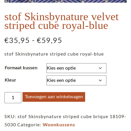
stof Skinsbynature velvet
striped cube royal-blue
Prijsklasse:
€
35,95
-
€
59,95
€35,95
stof Skinsbynature striped cube royal-blue
tot
€59,95
Formaat kussen
Kleur
stof
Toevoegen aan winkelwagen
Skinsbynature
velvet
SKU:
stof Skinsbynature striped cube brique 18109-
striped
5030
Categorie:
Woonkussens
cube