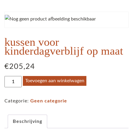
kussen voor
kinderdagverblijf op maat
€
205,24
kussen
Toevoegen aan winkelwagen
voor
kinderdagverblijf
Categorie:
Geen categorie
op
maat
aantal
Beschrijving