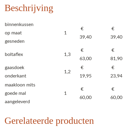
Beschrijving
binnenkussen
€
€
op maat
1
39,40
39,40
gesneden
€
€
boltaflex
1,3
63,00
81,90
gaasdoek
€
€
1,2
onderkant
19,95
23,94
maakloon mits
€
€
goede mal
1
60,00
60,00
aangeleverd
Gerelateerde producten