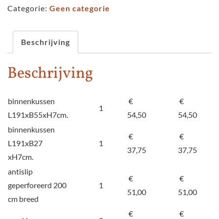
offerte
Categorie:
Geen categorie
in
Agua
Linette
Beschrijving
aantal
Beschrijving
binnenkussen
€
€
1
L191xB55xH7cm.
54,50
54,50
binnenkussen
€
€
L191xB27
1
37,75
37,75
xH7cm.
antislip
€
€
geperforeerd 200
1
51,00
51,00
cm breed
€
€