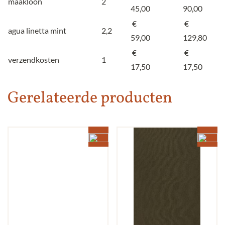
maakloon
2
45,00
90,00
€
€
agua linetta mint
2,2
59,00
129,80
€
€
verzendkosten
1
17,50
17,50
Gerelateerde producten