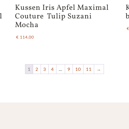
 
Kussen Iris Apfel Maximal 
l
Couture  Tulip Suzani 
Mocha
€
€ 114,00
1
2
3
4
…
9
10
11
→