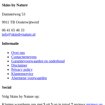
Skins by Nature
Damsterweg 53
9911 TB Oosterwijtwerd
06 41 65 46 33
info@skinsbynature.nl
Informatie
Over ons
Contactgegevens
Garantievoorwaarden en onderhoud
Disclaimer
Privacy policy
Klantenservice
Algemene voorwaarden
Social
Volg Skins by Nature op:
Klanten waarderen ons met
5
uit
5
op in totaal
7
reviews
reviews op