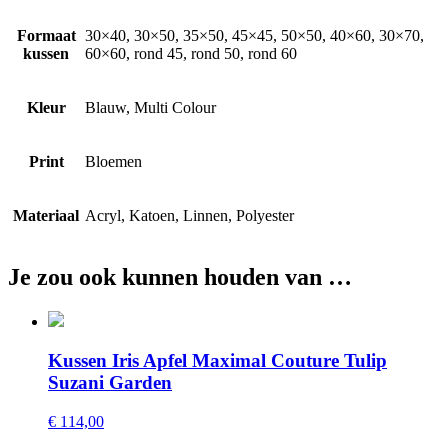
Formaat
30×40, 30×50, 35×50, 45×45, 50×50, 40×60, 30×70,
kussen
60×60, rond 45, rond 50, rond 60
Kleur
Blauw, Multi Colour
Print
Bloemen
Materiaal
Acryl, Katoen, Linnen, Polyester
Je zou ook kunnen houden van …
Kussen Iris Apfel Maximal Couture Tulip
Suzani Garden
€ 114,00