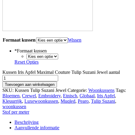
Formaat kussen
Wissen
*
Formaat kussen
Reset Opties
Kussen Iris Apfel Maximal Couture Tulip Suzani Jewel aantal
Toevoegen aan winkelwagen
SKU:
Kussen Tulip Suzani Jewel
Categorie:
Woonkussens
Tags:
Bloemen
,
Crewel
,
Embroidery
,
Etnisch
,
Globaal
,
Iris Apfel
,
Kleuurrijk
,
Luxewoonkussen
,
Muqled
,
Pearo
,
Tulip Suzani
,
woonkussen
Stof per meter
Beschrijving
Aanvullende informatie