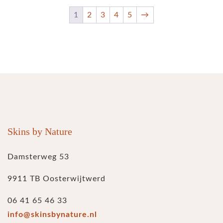
1
2
3
4
5
→
Skins by Nature
Damsterweg 53
9911 TB Oosterwijtwerd
06 41 65 46 33
info@skinsbynature.nl