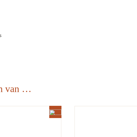
s
en van …