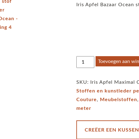
Iris Apfel Bazaar Ocean s
Iris
Toevoegen aan wi
Apfel
Maximal
SKU:
Iris Apfel Maximal
Couture
Stoffen en kunstleder p
stof
Couture
,
Meubelstoffen
per
meter
meter
Bazaar
Ocean
CREËER EEN KUSSEN
aantal