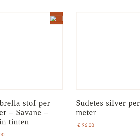
brella stof per 
Sudetes silver per
er – Savane – 
meter
in tinten
€ 96,00
00