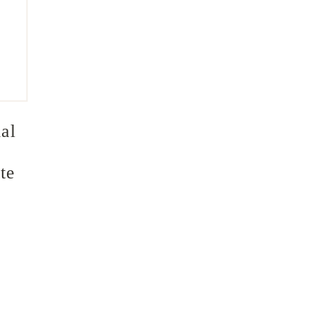
al 
te