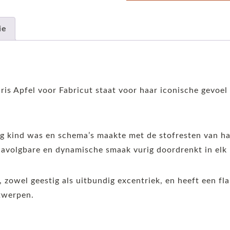
ie
Iris Apfel voor Fabricut staat voor haar iconische gevoe
.
ong kind was en schema’s maakte met de stofresten van h
onnavolgbare en dynamische smaak vurig doordrenkt in elk 
, zowel geestig als uitbundig excentriek, en heeft een fla
twerpen.