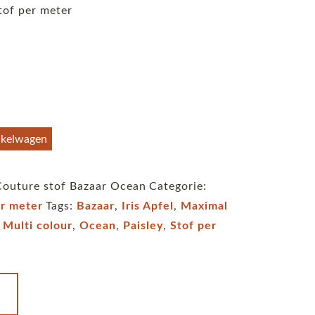
tof per meter
nkelwagen
 Couture stof Bazaar Ocean
Categorie:
er meter
Tags:
Bazaar
,
Iris Apfel
,
Maximal
,
Multi colour
,
Ocean
,
Paisley
,
Stof per