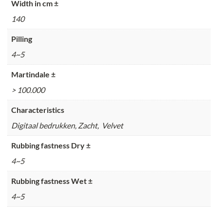
Width in cm ±
140
Pilling
4~5
Martindale ±
> 100.000
Characteristics
Digitaal bedrukken, Zacht, Velvet
Rubbing fastness Dry ±
4~5
Rubbing fastness Wet ±
4~5