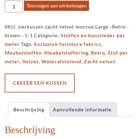
sierkussen
Toevoegen aan winkelwagen
zacht
velvet
SKU:
sierkussen zacht velvet monroe Large -Retro -
monroe
brown--1-1
Categorie:
Stoffen en kunstleder per
-
meter
Tags:
Exclusive furniture fabrics
,
Wickerwork
Meubelstoffen
,
Meubelstoffering
,
Retro
,
Stof per
-
meter
,
Velvet
,
Waterafstotend
,
Zacht velvet
black
aantal
CREEËR EEN KUSSEN
Beschrijving
Aanvullende informatie
Beschrijving