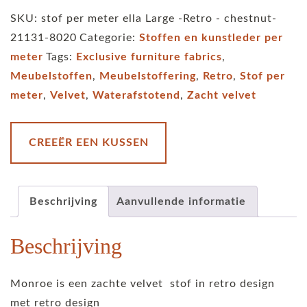
meter
SKU:
stof per meter ella Large -Retro - chestnut-
large
21131-8020
Categorie:
Stoffen en kunstleder per
retro
meter
Tags:
Exclusive furniture fabrics
,
-
Meubelstoffen
,
Meubelstoffering
,
Retro
,
Stof per
ella-
meter
,
Velvet
,
Waterafstotend
,
Zacht velvet
camel
aantal
CREEËR EEN KUSSEN
Beschrijving
Aanvullende informatie
Beschrijving
Monroe is een zachte velvet stof in retro design
met retro design