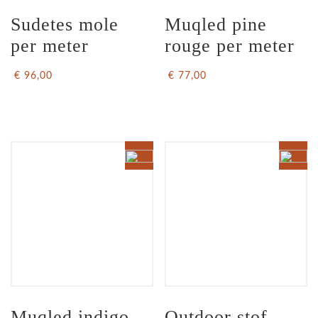
Sudetes mole 
Muqled pine 
per meter
rouge per meter
€ 96,00
€ 77,00
Muqled indigo 
Outdoor stof 