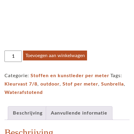
Sunbrella
Toevoegen aan winkelwagen
stof
per
Categorie:
Stoffen en kunstleder per meter
Tags:
meter
Kleurvast 7/8
,
outdoor
,
Stof per meter
,
Sunbrella
,
-
Waterafstotend
Savane
-
Zilver
Beschrijving
Aanvullende informatie
tinten
Beschrijving
aantal