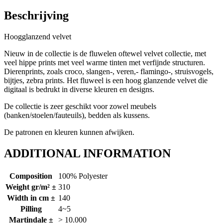
Beschrijving
Hoogglanzend velvet
Nieuw in de collectie is de fluwelen oftewel velvet collectie, met
veel hippe prints met veel warme tinten met verfijnde structuren.
Dierenprints, zoals croco, slangen-, veren,- flamingo-, struisvogels,
bijtjes, zebra prints. Het fluweel is een hoog glanzende velvet die
digitaal is bedrukt in diverse kleuren en designs.
De collectie is zeer geschikt voor zowel meubels
(banken/stoelen/fauteuils), bedden als kussens.
De patronen en kleuren kunnen afwijken.
ADDITIONAL INFORMATION
Composition
100% Polyester
Weight gr/m² ±
310
Width in cm ±
140
Pilling
4~5
Martindale ±
> 10.000