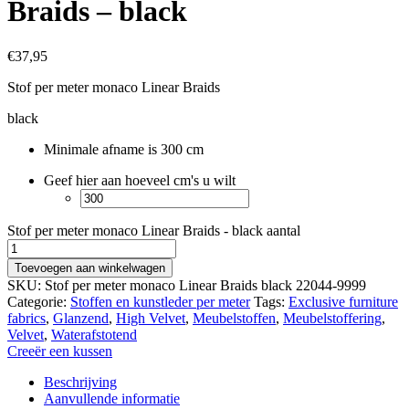
Braids – black
€
37,95
Stof per meter monaco Linear Braids
black
Minimale afname is 300 cm
Geef hier aan hoeveel cm's u wilt
Stof per meter monaco Linear Braids - black aantal
Toevoegen aan winkelwagen
SKU:
Stof per meter monaco Linear Braids black 22044-9999
Categorie:
Stoffen en kunstleder per meter
Tags:
Exclusive furniture
fabrics
,
Glanzend
,
High Velvet
,
Meubelstoffen
,
Meubelstoffering
,
Velvet
,
Waterafstotend
Creeër een kussen
Beschrijving
Aanvullende informatie