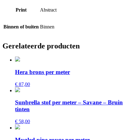
Print
Abstract
Binnen of buiten
Binnen
Gerelateerde producten
Hera brons per meter
€ 87,00
Sunbrella stof per meter – Savane – Bruin
tinten
€ 58,00
Muqled pine rouge per meter