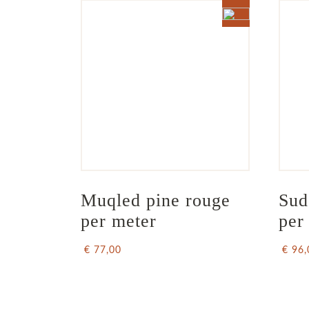
Muqled pine rouge 
Sud
per meter
per
€ 77,00
€ 96,