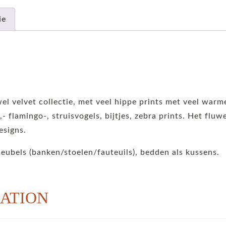
ie
wel velvet collectie, met veel hippe prints met veel warm
,- flamingo-, struisvogels, bijtjes, zebra prints. Het flu
esigns.
meubels (banken/stoelen/fauteuils), bedden als kussens.
ATION