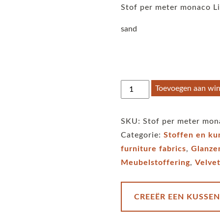
Stof per meter monaco Li
sand
Stof
Toevoegen aan wi
per
meter
SKU:
Stof per meter mon
monaco
Categorie:
Stoffen en ku
Linear
furniture fabrics
,
Glanze
Braids
Meubelstoffering
,
Velve
-
sand
aantal
CREEËR EEN KUSSEN