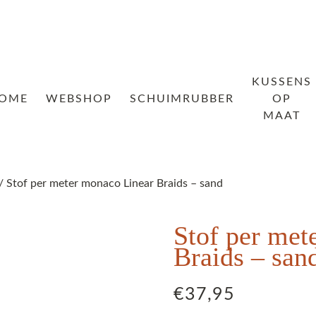
KUSSENS
OME
WEBSHOP
SCHUIMRUBBER
OP
MAAT
/ Stof per meter monaco Linear Braids – sand
Stof per met
Braids – san
€
37,95