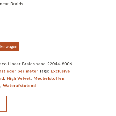
near Braids
nkelwagen
aco Linear Braids sand 22044-8006
nstleder per meter
Tags:
Exclusive
nd
,
High Velvet
,
Meubelstoffen
,
t
,
Waterafstotend