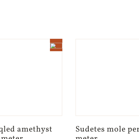
led amethyst 
Sudetes mole per
 meter
meter