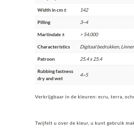
Width in cm ±
142
Pilling
3~4
Martindale ±
> 54.000
Characteristics
Digitaal bedrukken, Linne
Patroon
25.4 x 25.4
Rubbing fastness
4~5
dry and wet
Verkrijgbaar in de kleuren: ecru, terra, oc
Twijfelt u over de kleur, u kunt gebruik ma