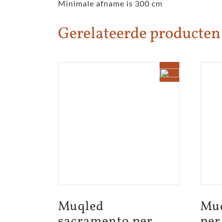
Minimale afname is 300 cm
Gerelateerde producten
Muqled 
Muq
sacramento per 
per