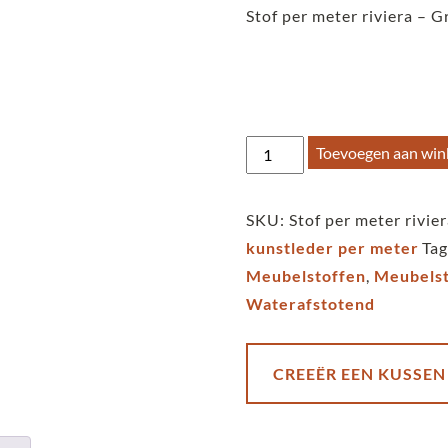
Stof per meter riviera – Gr
Stof
Toevoegen aan wi
per
meter
SKU:
Stof per meter riviera
riviera
kunstleder per meter
Ta
-
Meubelstoffen
,
Meubelst
Graffiti
Waterafstotend
-
rust
aantal
CREEËR EEN KUSSEN