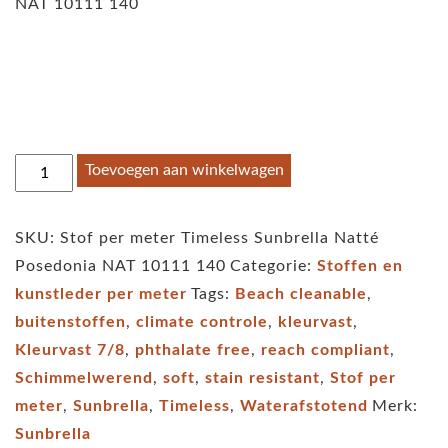
NAT 10111 140
Stof
Toevoegen aan winkelwagen
per
meter
SKU:
Stof per meter Timeless Sunbrella Natté
Timeless
Posedonia NAT 10111 140
Categorie:
Stoffen en
Sunbrella
kunstleder per meter
Tags:
Beach cleanable
,
Natté
buitenstoffen
,
climate controle
,
kleurvast
,
Posedonia
Kleurvast 7/8
,
phthalate free
,
reach compliant
,
NAT
Schimmelwerend
,
soft
,
stain resistant
,
Stof per
10111
meter
,
Sunbrella
,
Timeless
,
Waterafstotend
Merk:
140
Sunbrella
aantal