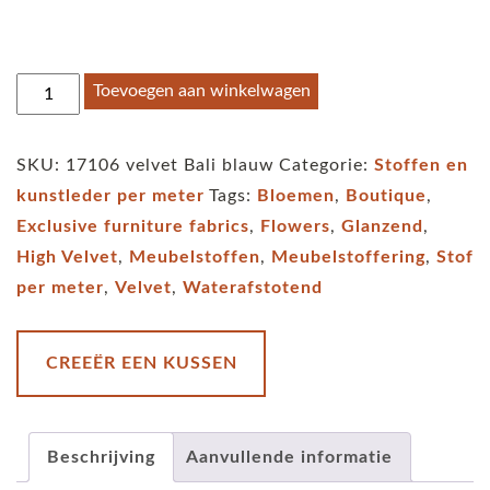
Stof
Toevoegen aan winkelwagen
per
meter
SKU:
17106 velvet Bali blauw
Categorie:
Stoffen en
velvet
kunstleder per meter
Tags:
Bloemen
,
Boutique
,
Bali
Exclusive furniture fabrics
,
Flowers
,
Glanzend
,
blauw
High Velvet
,
Meubelstoffen
,
Meubelstoffering
,
Stof
aantal
per meter
,
Velvet
,
Waterafstotend
CREEËR EEN KUSSEN
Beschrijving
Aanvullende informatie