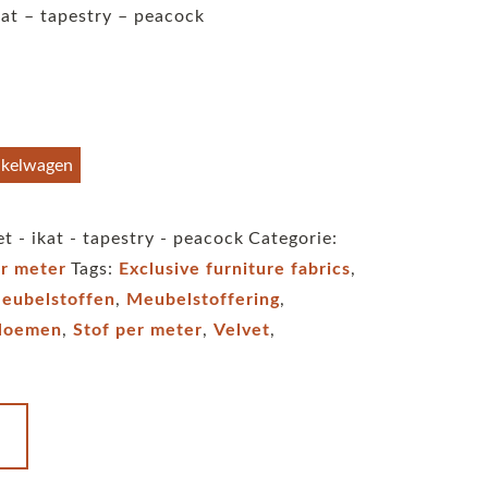
kat – tapestry – peacock
nkelwagen
t - ikat - tapestry - peacock
Categorie:
er meter
Tags:
Exclusive furniture fabrics
,
eubelstoffen
,
Meubelstoffering
,
bloemen
,
Stof per meter
,
Velvet
,