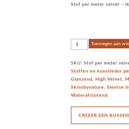
Stof per meter velvet – i
Stof
Toevoegen aan wi
per
meter
SKU:
Stof per meter velve
velvet
Stoffen en kunstleder p
-
Glanzend
,
High Velvet
,
M
ikat
Skinsbynature
,
Sleetse 
-
Waterafstotend
tapestry
-
peacock
CREEËR EEN KUSSEN
aantal