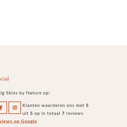
cial
lg Skins by Nature op:
Klanten waarderen ons met
5
uit
5
op in totaal
7
reviews
views op Google