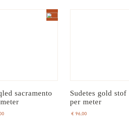
led sacramento 
Sudetes gold stof 
 meter
per meter
00
€ 96,00