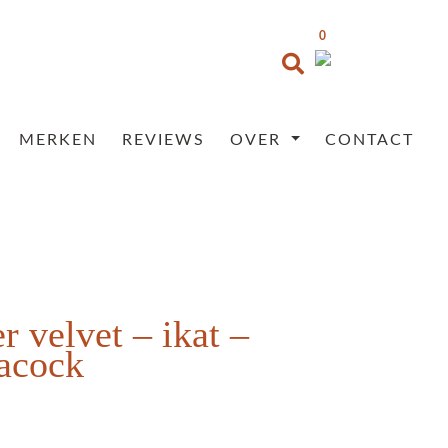
0
MERKEN
REVIEWS
OVER
CONTACT
r velvet – ikat –
eacock