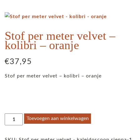
Stof per meter velvet –
kolibri – oranje
€
37,95
Stof per meter velvet – kolibri – oranje
Stof
Toevoegen aan winkelwagen
per
meter
SKU:
Stof per meter velvet - kaleidoscoop sienna-1