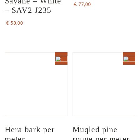
Savane – White 
€ 77,00
– SAV2 J235
€ 58,00
Hera bark per 
Muqled pine 
meter
rouge per meter