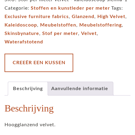
velvet
Categorie:
Stoffen en kunstleder per meter
Tags:
-
Exclusive furniture fabrics
,
Glanzend
,
High Velvet
,
kolibri
Kaleidoscoop
,
Meubelstoffen
,
Meubelstoffering
,
-
Skinsbynature
,
Stof per meter
,
Velvet
,
oranje
Waterafstotend
aantal
CREEËR EEN KUSSEN
Beschrijving
Aanvullende informatie
Beschrijving
Hoogglanzend velvet.