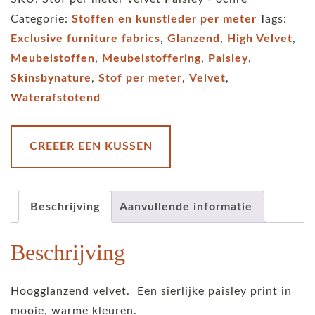
velvet
Categorie:
Stoffen en kunstleder per meter
Tags:
-
Exclusive furniture fabrics
,
Glanzend
,
High Velvet
,
Paisley
Meubelstoffen
,
Meubelstoffering
,
Paisley
,
-
Skinsbynature
,
Stof per meter
,
Velvet
,
ochre
Waterafstotend
aantal
CREEËR EEN KUSSEN
Beschrijving
Aanvullende informatie
Beschrijving
Hoogglanzend velvet. Een sierlijke paisley print in
mooie, warme kleuren.