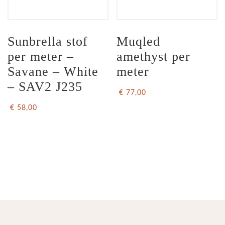
Sunbrella stof 
Muqled 
per meter – 
amethyst per 
Savane – White 
meter
– SAV2 J235
€ 77,00
€ 58,00