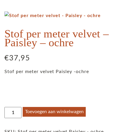
Stof per meter velvet –
Paisley – ochre
€
37,95
Stof per meter velvet Paisley -ochre
Stof
Toevoegen aan winkelwagen
per
meter
SKU:
Stof per meter velvet Paisley - ochre