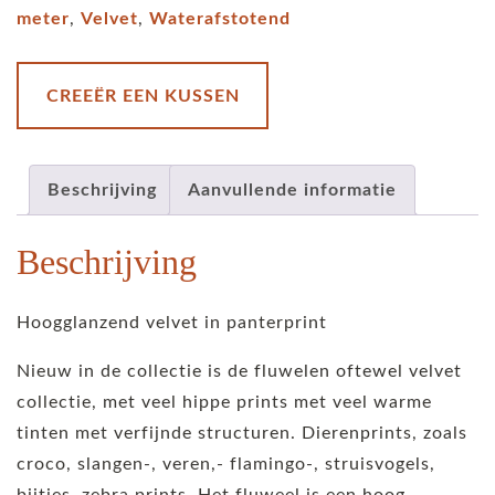
-
meter
,
Velvet
,
Waterafstotend
sienna
aantal
CREEËR EEN KUSSEN
Beschrijving
Aanvullende informatie
Beschrijving
Hoogglanzend velvet in panterprint
Nieuw in de collectie is de fluwelen oftewel velvet
collectie, met veel hippe prints met veel warme
tinten met verfijnde structuren. Dierenprints, zoals
croco, slangen-, veren,- flamingo-, struisvogels,
bijtjes, zebra prints. Het fluweel is een hoog