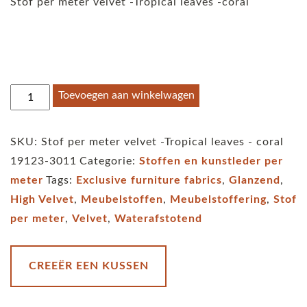
Stof per meter velvet -Tropical leaves -coral
Stof
Toevoegen aan winkelwagen
per
meter
SKU:
Stof per meter velvet -Tropical leaves - coral
velvet
19123-3011
Categorie:
Stoffen en kunstleder per
-
meter
Tags:
Exclusive furniture fabrics
,
Glanzend
,
Tropical
High Velvet
,
Meubelstoffen
,
Meubelstoffering
,
Stof
leaves
per meter
,
Velvet
,
Waterafstotend
-
coral
aantal
CREEËR EEN KUSSEN