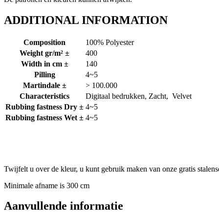
ADDITIONAL INFORMATION
Composition
100% Polyester
Weight gr/m² ±
400
Width in cm ±
140
Pilling
4~5
Martindale ±
> 100.000
Characteristics
Digitaal bedrukken, Zacht, Velvet
Rubbing fastness Dry ±
4~5
Rubbing fastness Wet ±
4~5
Twijfelt u over de kleur, u kunt gebruik maken van onze gratis stalens
Minimale afname is 300 cm
Aanvullende informatie