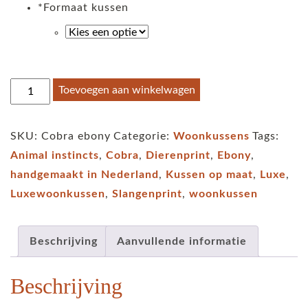
*
Formaat kussen
Kussen
Toevoegen aan winkelwagen
Cobra
animal
SKU:
Cobra ebony
Categorie:
Woonkussens
Tags:
instincts
Animal instincts
,
Cobra
,
Dierenprint
,
Ebony
,
ebony
handgemaakt in Nederland
,
Kussen op maat
,
Luxe
,
aantal
Luxewoonkussen
,
Slangenprint
,
woonkussen
Beschrijving
Aanvullende informatie
Beschrijving