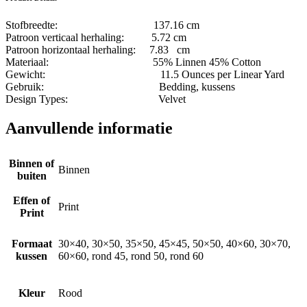
Stofbreedte: 137.16 cm
Patroon verticaal herhaling: 5.72 cm
Patroon horizontaal herhaling: 7.83 cm
Materiaal: 55% Linnen 45% Cotton
Gewicht: 11.5 Ounces per Linear Yard
Gebruik: Bedding, kussens
Design Types: Velvet
Aanvullende informatie
Binnen of
Binnen
buiten
Effen of
Print
Print
Formaat
30×40, 30×50, 35×50, 45×45, 50×50, 40×60, 30×70,
kussen
60×60, rond 45, rond 50, rond 60
Kleur
Rood