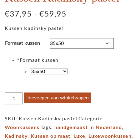
Prijsklasse:
€
37,95
-
€
59,95
€37,95
Kussen Kadinsky pastel
tot
€59,95
Formaat kussen
*
Formaat kussen
Kussen
Toevoegen aan winkelwagen
Kadinsky
pastel
SKU:
Kussen Kadinsky pastel
Categorie:
aantal
Woonkussens
Tags:
handgemaakt in Nederland
,
Kadinsky
,
Kussen op maat
,
Luxe
,
Luxewoonkussen
,