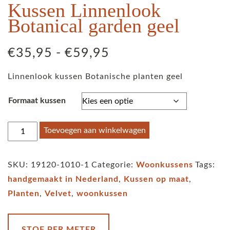
Kussen Linnenlook
Botanical garden geel
Prijsklasse:
€
35,95
-
€
59,95
€35,95
Linnenlook kussen Botanische planten geel
tot
€59,95
Formaat kussen
Kussen
Toevoegen aan winkelwagen
Linnenlook
Botanical
SKU:
19120-1010-1
Categorie:
Woonkussens
Tags:
garden
handgemaakt in Nederland
,
Kussen op maat
,
geel
Planten
,
Velvet
,
woonkussen
aantal
STOF PER METER