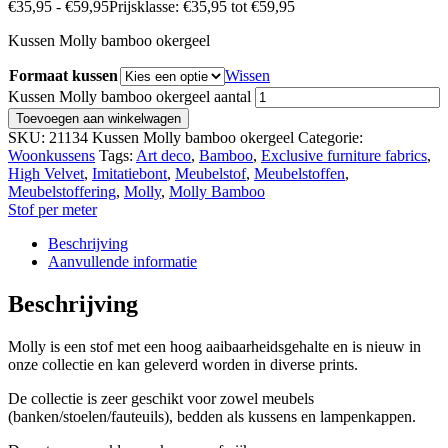
€
35,95
-
€
59,95
Prijsklasse: €35,95 tot €59,95
Kussen Molly bamboo okergeel
Formaat kussen
Wissen
Kussen Molly bamboo okergeel aantal
Toevoegen aan winkelwagen
SKU:
21134 Kussen Molly bamboo okergeel
Categorie:
Woonkussens
Tags:
Art deco
,
Bamboo
,
Exclusive furniture fabrics
,
High Velvet
,
Imitatiebont
,
Meubelstof
,
Meubelstoffen
,
Meubelstoffering
,
Molly
,
Molly Bamboo
Stof per meter
Beschrijving
Aanvullende informatie
Beschrijving
Molly is een stof met een hoog aaibaarheidsgehalte en is nieuw in
onze collectie en kan geleverd worden in diverse prints.
De collectie is zeer geschikt voor zowel meubels
(banken/stoelen/fauteuils), bedden als kussens en lampenkappen.