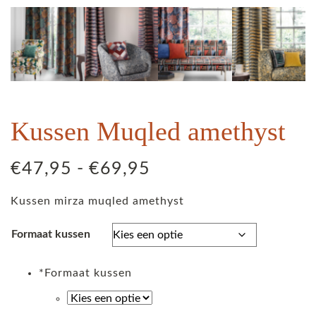
Kussen Muqled amethyst
Prijsklasse:
€
47,95
-
€
69,95
€47,95
Kussen mirza muqled amethyst
tot
€69,95
Formaat kussen
*
Formaat kussen