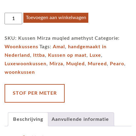
Kussen
Toevoegen aan winkelwagen
Muqled
amethyst
SKU:
Kussen Mirza muqled amethyst
Categorie:
aantal
Woonkussens
Tags:
Amal
,
handgemaakt in
Nederland
,
Ittba
,
Kussen op maat
,
Luxe
,
Luxewoonkussen
,
Mirza
,
Muqled
,
Mureed
,
Pearo
,
woonkussen
STOF PER METER
Beschrijving
Aanvullende informatie