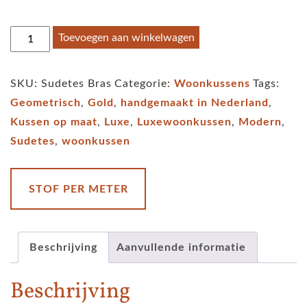
Kussen
Toevoegen aan winkelwagen
Sudetes
bras
SKU:
Sudetes Bras
Categorie:
Woonkussens
Tags:
aantal
Geometrisch
,
Gold
,
handgemaakt in Nederland
,
Kussen op maat
,
Luxe
,
Luxewoonkussen
,
Modern
,
Sudetes
,
woonkussen
STOF PER METER
Beschrijving
Aanvullende informatie
Beschrijving