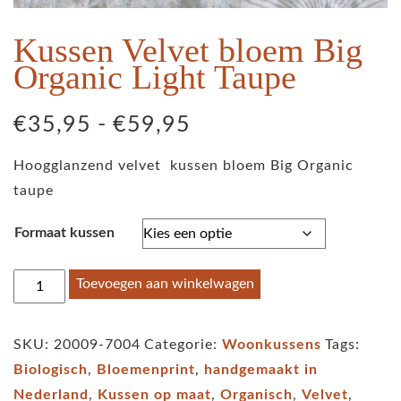
Kussen Velvet bloem Big
Organic Light Taupe
Prijsklasse:
€
35,95
-
€
59,95
€35,95
Hoogglanzend velvet kussen bloem Big Organic
tot
taupe
€59,95
Formaat kussen
Kussen
Toevoegen aan winkelwagen
Velvet
bloem
SKU:
20009-7004
Categorie:
Woonkussens
Tags:
Big
Biologisch
,
Bloemenprint
,
handgemaakt in
Organic
Nederland
,
Kussen op maat
,
Organisch
,
Velvet
,