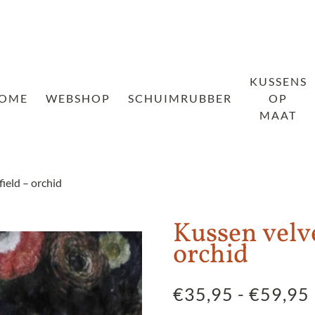
KUSSENS
OME
WEBSHOP
SCHUIMRUBBER
OP
MAAT
ield – orchid
Kussen velve
orchid
€
35,95
-
€
59,95