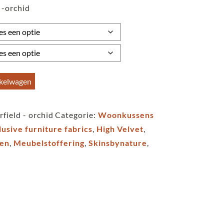
 -orchid
tot
€59,95
nkelwagen
field - orchid
Categorie:
Woonkussens
lusive furniture fabrics
,
High Velvet
,
fen
,
Meubelstoffering
,
Skinsbynature
,