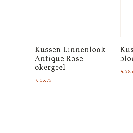
Kussen Linnenlook 
Kus
Antique Rose 
blo
okergeel
€ 35,
€ 35,95