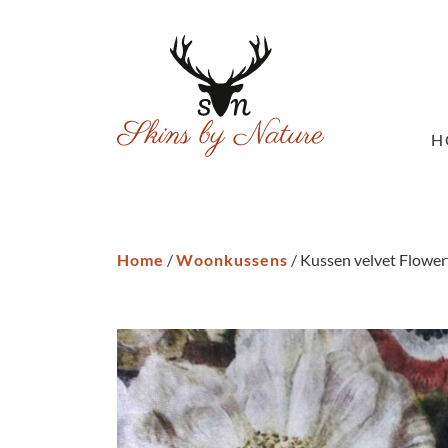
H
Home
/
Woonkussens
/ Kussen velvet Flowerf