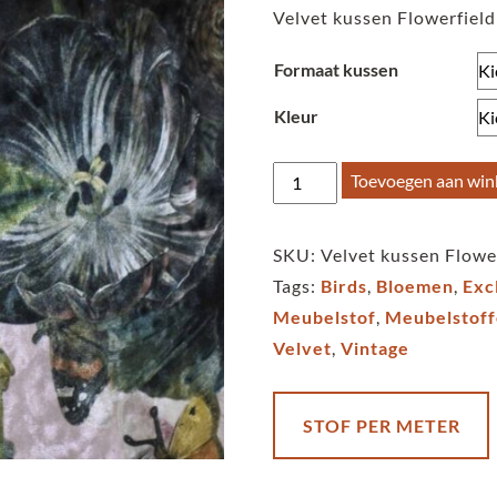
Velvet kussen Flowerfield
Formaat kussen
Kleur
Kussen
Toevoegen aan wi
velvet
Flowerfield
SKU:
Velvet kussen Flower
-
Tags:
Birds
,
Bloemen
,
Exc
orchid
Meubelstof
,
Meubelstof
aantal
Velvet
,
Vintage
STOF PER METER