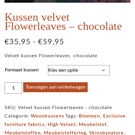
Kussen velvet
Flowerleaves – chocolate
Prijsklasse:
€
35,95
-
€
59,95
€35,95
Velvet kussen Flowerleaves -chocolate
tot
€59,95
Formaat kussen
Kussen
Toevoegen aan winkelwagen
velvet
Flowerleaves
SKU:
Velvet kussen Flowerleaves - chocolate
-
Categorie:
Woonkussens
Tags:
Bloemen
,
Exclusive
chocolate
furniture fabrics
,
High Velvet
,
Meubelstof
,
aantal
Meubelstoffen
,
Meubelstoffering
,
Skinsbynature
,