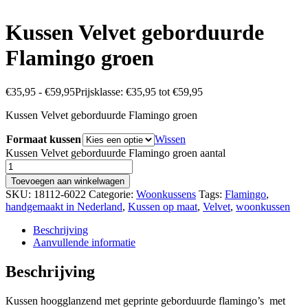
Kussen Velvet geborduurde
Flamingo groen
€
35,95
-
€
59,95
Prijsklasse: €35,95 tot €59,95
Kussen Velvet geborduurde Flamingo groen
Formaat kussen
Wissen
Kussen Velvet geborduurde Flamingo groen aantal
Toevoegen aan winkelwagen
SKU:
18112-6022
Categorie:
Woonkussens
Tags:
Flamingo
,
handgemaakt in Nederland
,
Kussen op maat
,
Velvet
,
woonkussen
Beschrijving
Aanvullende informatie
Beschrijving
Kussen hoogglanzend met geprinte geborduurde flamingo’s met