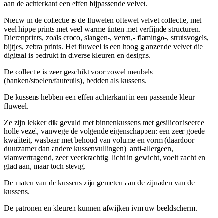
aan de achterkant een effen bijpassende velvet.
Nieuw in de collectie is de fluwelen oftewel velvet collectie, met
veel hippe prints met veel warme tinten met verfijnde structuren.
Dierenprints, zoals croco, slangen-, veren,- flamingo-, struisvogels,
bijtjes, zebra prints. Het fluweel is een hoog glanzende velvet die
digitaal is bedrukt in diverse kleuren en designs.
De collectie is zeer geschikt voor zowel meubels
(banken/stoelen/fauteuils), bedden als kussens.
De kussens hebben een effen achterkant in een passende kleur
fluweel.
Ze zijn lekker dik gevuld met binnenkussens met gesiliconiseerde
holle vezel, vanwege de volgende eigenschappen: een zeer goede
kwaliteit, wasbaar met behoud van volume en vorm (daardoor
duurzamer dan andere kussenvullingen), anti-allergeen,
vlamvertragend, zeer veerkrachtig, licht in gewicht, voelt zacht en
glad aan, maar toch stevig.
De maten van de kussens zijn gemeten aan de zijnaden van de
kussens.
De patronen en kleuren kunnen afwijken ivm uw beeldscherm.