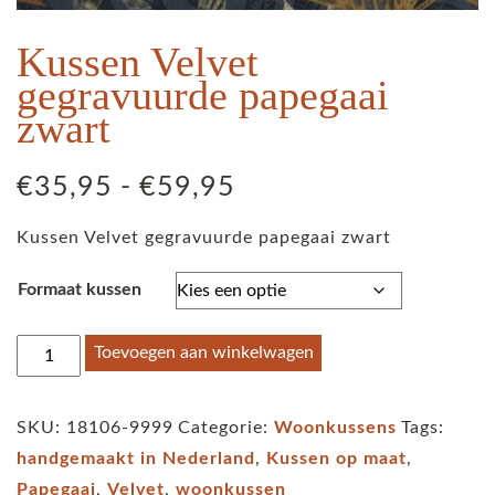
Kussen Velvet
gegravuurde papegaai
zwart
Prijsklasse:
€
35,95
-
€
59,95
€35,95
Kussen Velvet gegravuurde papegaai zwart
tot
€59,95
Formaat kussen
Kussen
Toevoegen aan winkelwagen
Velvet
gegravuurde
SKU:
18106-9999
Categorie:
Woonkussens
Tags:
papegaai
handgemaakt in Nederland
,
Kussen op maat
,
zwart
Papegaai
,
Velvet
,
woonkussen