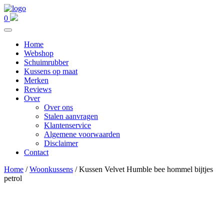
0
Home
Webshop
Schuimrubber
Kussens op maat
Merken
Reviews
Over
Over ons
Stalen aanvragen
Klantenservice
Algemene voorwaarden
Disclaimer
Contact
Home
/
Woonkussens
/ Kussen Velvet Humble bee hommel bijtjes
petrol