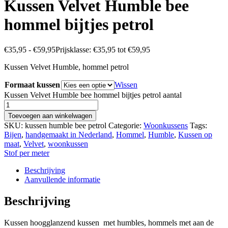
Kussen Velvet Humble bee
hommel bijtjes petrol
€
35,95
-
€
59,95
Prijsklasse: €35,95 tot €59,95
Kussen Velvet Humble, hommel petrol
Formaat kussen
Wissen
Kussen Velvet Humble bee hommel bijtjes petrol aantal
Toevoegen aan winkelwagen
SKU:
kussen humble bee petrol
Categorie:
Woonkussens
Tags:
Bijen
,
handgemaakt in Nederland
,
Hommel
,
Humble
,
Kussen op
maat
,
Velvet
,
woonkussen
Stof per meter
Beschrijving
Aanvullende informatie
Beschrijving
Kussen hoogglanzend kussen met humbles, hommels met aan de