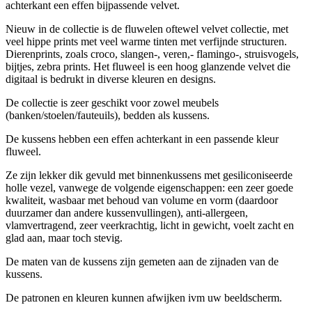
achterkant een effen bijpassende velvet.
Nieuw in de collectie is de fluwelen oftewel velvet collectie, met
veel hippe prints met veel warme tinten met verfijnde structuren.
Dierenprints, zoals croco, slangen-, veren,- flamingo-, struisvogels,
bijtjes, zebra prints. Het fluweel is een hoog glanzende velvet die
digitaal is bedrukt in diverse kleuren en designs.
De collectie is zeer geschikt voor zowel meubels
(banken/stoelen/fauteuils), bedden als kussens.
De kussens hebben een effen achterkant in een passende kleur
fluweel.
Ze zijn lekker dik gevuld met binnenkussens met gesiliconiseerde
holle vezel, vanwege de volgende eigenschappen: een zeer goede
kwaliteit, wasbaar met behoud van volume en vorm (daardoor
duurzamer dan andere kussenvullingen), anti-allergeen,
vlamvertragend, zeer veerkrachtig, licht in gewicht, voelt zacht en
glad aan, maar toch stevig.
De maten van de kussens zijn gemeten aan de zijnaden van de
kussens.
De patronen en kleuren kunnen afwijken ivm uw beeldscherm.