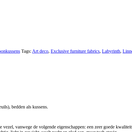
onkussens
Tags:
Art deco
,
Exclusive furniture fabrics
,
Labyrinth
,
Linn
uils), bedden als kussens.
olle vezel, vanwege de volgende eigenschappen: een zeer goede kwalit