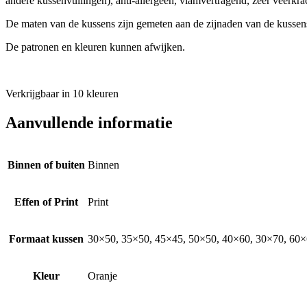
andere kussenvullingen), anti-allergeen, vlamvertragend, zeer veerkrach
De maten van de kussens zijn gemeten aan de zijnaden van de kussen
De patronen en kleuren kunnen afwijken.
Verkrijgbaar in 10 kleuren
Aanvullende informatie
Binnen of buiten
Binnen
Effen of Print
Print
Formaat kussen
30×50, 35×50, 45×45, 50×50, 40×60, 30×70, 60×6
Kleur
Oranje