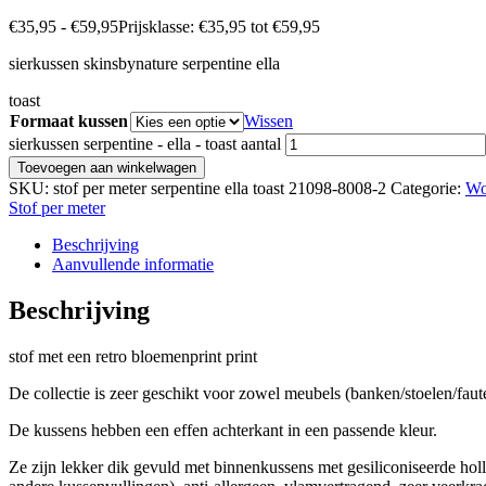
€
35,95
-
€
59,95
Prijsklasse: €35,95 tot €59,95
sierkussen skinsbynature serpentine ella
toast
Formaat kussen
Wissen
sierkussen serpentine - ella - toast aantal
Toevoegen aan winkelwagen
SKU:
stof per meter serpentine ella toast 21098-8008-2
Categorie:
Wo
Stof per meter
Beschrijving
Aanvullende informatie
Beschrijving
stof met een retro bloemenprint print
De collectie is zeer geschikt voor zowel meubels (banken/stoelen/faute
De kussens hebben een effen achterkant in een passende kleur.
Ze zijn lekker dik gevuld met binnenkussens met gesiliconiseerde h