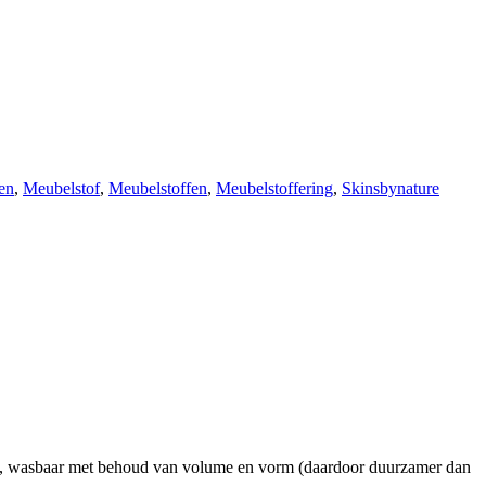
en
,
Meubelstof
,
Meubelstoffen
,
Meubelstoffering
,
Skinsbynature
eit, wasbaar met behoud van volume en vorm (daardoor duurzamer dan