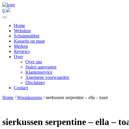
0
Home
Webshop
Schuimrubber
Kussens op maat
Merken
Reviews
Over
Over ons
Stalen aanvragen
Klantenservice
Algemene voorwaarden
Disclaimer
Contact
Home
/
Woonkussens
/ sierkussen serpentine – ella – toast
sierkussen serpentine – ella – to