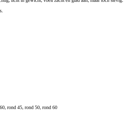
tig, licht in gewicht, voelt zacht en glad aan, maar toch stevig.
s.
0, rond 45, rond 50, rond 60