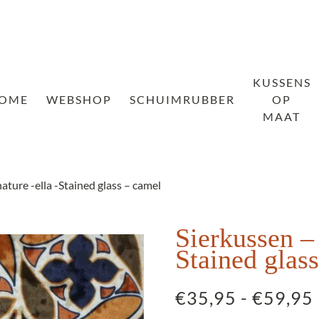
KUSSENS
OME
WEBSHOP
SCHUIMRUBBER
OP
MAAT
ature -ella -Stained glass – camel
Sierkussen – 
Stained glas
€
35,95
-
€
59,95