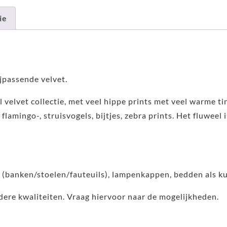
ie
jpassende velvet.
l velvet collectie, met veel hippe prints met veel warme ti
 flamingo-, struisvogels, bijtjes, zebra prints. Het fluweel 
s (banken/stoelen/fauteuils), lampenkappen, bedden als k
ndere kwaliteiten. Vraag hiervoor naar de mogelijkheden.