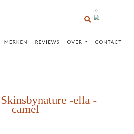
0
MERKEN
REVIEWS
OVER
CONTACT
Skinsbynature -ella -
s – camel
Prijsklasse:
€35,95