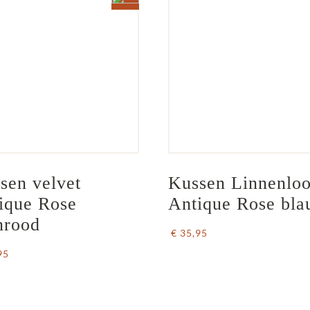
sen velvet 
Kussen Linnenloo
ique Rose 
Antique Rose bl
nrood
€ 35,95
95