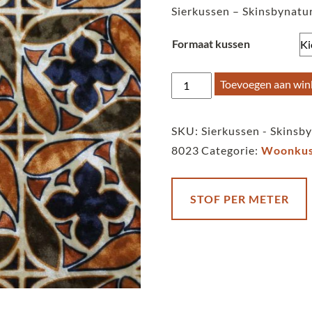
Sierkussen – Skinsbynatur
Formaat kussen
Sierkussen
Toevoegen aan wi
-
Skinsbynature
SKU:
Sierkussen - Skinsby
-
8023
Categorie:
Woonkus
ella
-
Stained
STOF PER METER
glass
-
camel
aantal