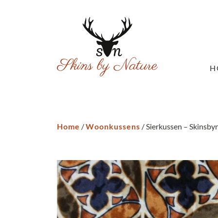
H
Home
/
Woonkussens
/ Sierkussen – Skinsbyn