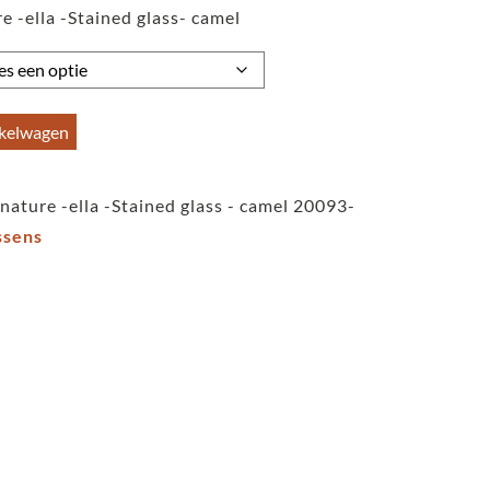
e -ella -Stained glass- camel
tot
€59,95
nkelwagen
nature -ella -Stained glass - camel 20093-
sens