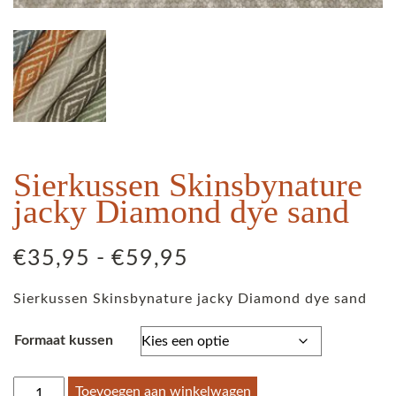
Sierkussen Skinsbynature
jacky Diamond dye sand
Prijsklasse:
€
35,95
-
€
59,95
€35,95
Sierkussen Skinsbynature jacky Diamond dye sand
tot
€59,95
Formaat kussen
Sierkussen
Toevoegen aan winkelwagen