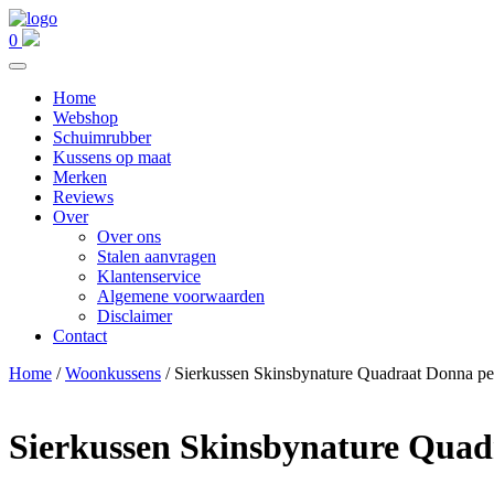
0
Home
Webshop
Schuimrubber
Kussens op maat
Merken
Reviews
Over
Over ons
Stalen aanvragen
Klantenservice
Algemene voorwaarden
Disclaimer
Contact
Home
/
Woonkussens
/ Sierkussen Skinsbynature Quadraat Donna pe
Sierkussen Skinsbynature Quad