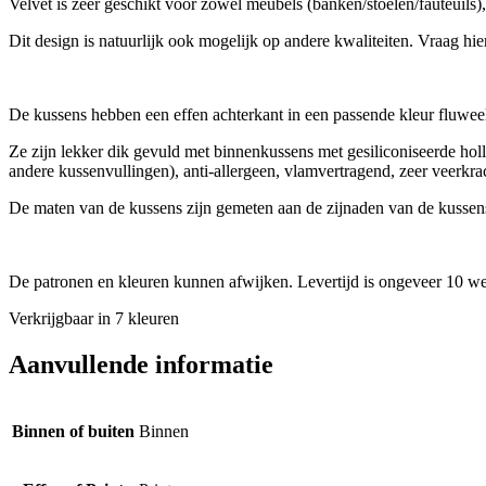
Velvet is zeer geschikt voor zowel meubels (banken/stoelen/fauteuils
Dit design is natuurlijk ook mogelijk op andere kwaliteiten. Vraag hi
De kussens hebben een effen achterkant in een passende kleur fluwee
Ze zijn lekker dik gevuld met binnenkussens met gesiliconiseerde h
andere kussenvullingen), anti-allergeen, vlamvertragend, zeer veerkrach
De maten van de kussens zijn gemeten aan de zijnaden van de kussen
De patronen en kleuren kunnen afwijken. Levertijd is ongeveer 10 w
Verkrijgbaar in 7 kleuren
Aanvullende informatie
Binnen of buiten
Binnen