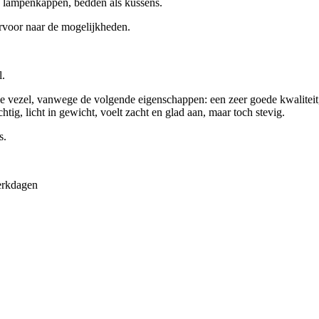
), lampenkappen, bedden als kussens.
ervoor naar de mogelijkheden.
l.
olle vezel, vanwege de volgende eigenschappen: een zeer goede kwalit
tig, licht in gewicht, voelt zacht en glad aan, maar toch stevig.
s.
erkdagen