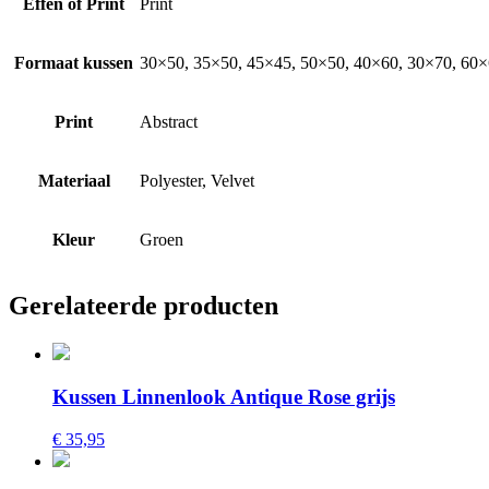
Effen of Print
Print
Formaat kussen
30×50, 35×50, 45×45, 50×50, 40×60, 30×70, 60×6
Print
Abstract
Materiaal
Polyester, Velvet
Kleur
Groen
Gerelateerde producten
Kussen Linnenlook Antique Rose grijs
€ 35,95