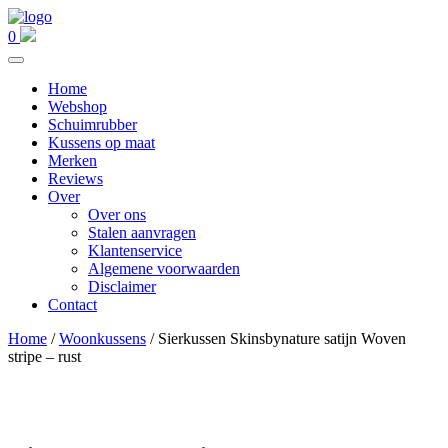
0
Home
Webshop
Schuimrubber
Kussens op maat
Merken
Reviews
Over
Over ons
Stalen aanvragen
Klantenservice
Algemene voorwaarden
Disclaimer
Contact
Home
/
Woonkussens
/ Sierkussen Skinsbynature satijn Woven
stripe – rust